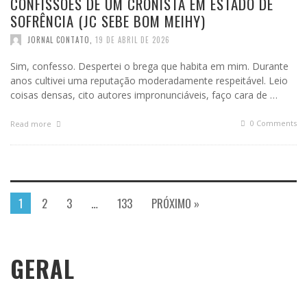
CONFISSÕES DE UM CRONISTA EM ESTADO DE
SOFRÊNCIA (JC SEBE BOM MEIHY)
JORNAL CONTATO
,
19 DE ABRIL DE 2026
Sim, confesso. Despertei o brega que habita em mim. Durante
anos cultivei uma reputação moderadamente respeitável. Leio
coisas densas, cito autores impronunciáveis, faço cara de …
0 Comments
Read more
1
2
3
…
133
PRÓXIMO »
GERAL