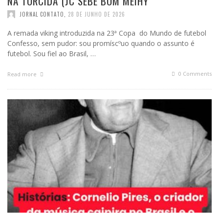
NA TORCIDA (JC SEBE BOM MEIHY
JORNAL CONTATO
,
28 DE JUNHO DE 2026
A remada viking introduzida na 23ª Copa do Mundo de futebol
Confesso, sem pudor: sou promíscºuo quando o assunto é
futebol. Sou fiel ao Brasil, …
0 Comments
Read more